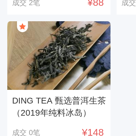
¥88
成交
2
笔
成
DING TEA 甄选普洱生茶
（2019年纯料冰岛）
¥148
成交
0
笔