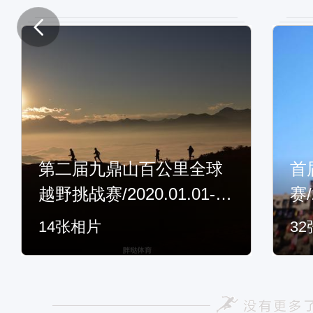
第二届九鼎山百公里全球
首
越野挑战赛/2020.01.01-0
赛/
1.03
14
张相片
32