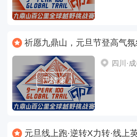
祈愿九鼎山，元旦节登高气氛
四川·
已结束
元旦线上跑·逆转X力转·线上