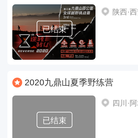
陕西·
已结束
2020九鼎山夏季野练营
四川·
已结束